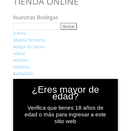
TIENDA ONLINE
Nuestras Bodegas
Buscar:
4 Kilos
Abadía Retuerta
Adega Do Demo
Alvear
Amaren
Astobiza
Barbadillo
Borja Pérez Viticultor
¿Eres mayor de
Camino del Norte
edad?
Casa Castillo
Casa Mariol
Castro Candaz
Verifica que tienes 18 años de
Celler Del Roure
edad o más para ingresar a este
Celler Mas Doix
sitio web
Colet Viticultors