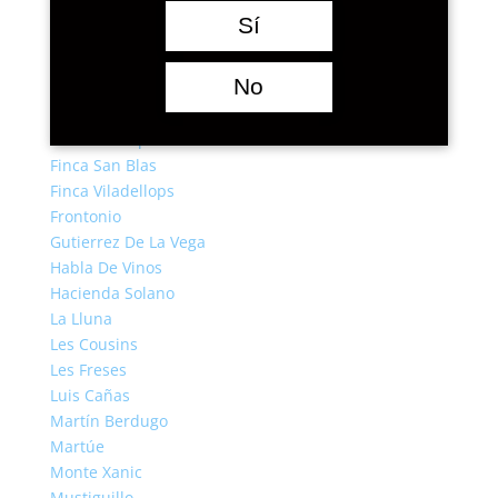
Cortijo Los Aguilares
Sí
Domaine Engel
Domaines Lupier
No
Dominio De Cair
Exopto
Finca La Emperatriz
Finca San Blas
Finca Viladellops
Frontonio
Gutierrez De La Vega
Habla De Vinos
Hacienda Solano
La Lluna
Les Cousins
Les Freses
Luis Cañas
Martín Berdugo
Martúe
Monte Xanic
Mustiguillo