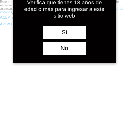
Este sitio web utiliza cookies para que usted tenga la mejor experiencia de
Verifica que tienes 18 años de
usuario. Si continúa navegando está dando su consentimiento para la
aceptación de las mencionadas cookies y la aceptación de nuestra
política de
edad o más para ingresar a este
cookies
, pinche el enlace para mayor información.
plugin cookies
sitio web
ACEPTAR
Aviso de cookies
Sí
No