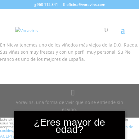
960 112 341
oficina@voravins.com
Viñedos de Nieva
D.O. Rueda
En Nieva tenemos uno de los viñedos más viejos de la D.O. Rueda.
Sus viñas son muy frescas y con un perfil muy personal. Su Pie
Franco es uno de los mejores de España.
Voravins, una forma de vivir que no se entiende sin
el vino.
Este sitio web utiliza cookies para que usted tenga la mejor experiencia de
¿Eres mayor de
usuario. Si continúa navegando está dando su consentimiento para la
edad?
aceptación de las mencionadas cookies y la aceptación de nuestra
política de
cookies
, pinche el enlace para mayor información.
plugin cookies
ACEPTAR