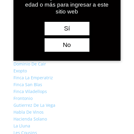
Casa Castillo
edad o más para ingresar a este
Casa Mariol
sitio web
Castro Candaz
Celler Del Roure
Sí
Celler Mas Doix
Colet Viticultors
Cortijo Los Aguilares
No
Domaine Engel
Domaines Lupier
Dominio De Cair
Exopto
Finca La Emperatriz
Finca San Blas
Finca Viladellops
Frontonio
Gutierrez De La Vega
Habla De Vinos
Hacienda Solano
La Lluna
Les Cousins