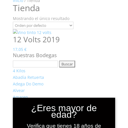
Inicio
/ Tienda
Tienda
Mostrando el único resultado
12 Volts 2019
17,05
€
Nuestras Bodegas
Buscar:
4 Kilos
Abadía Retuerta
Adega Do Demo
Alvear
Amaren
Astobiza
¿Eres mayor de
Barbadillo
edad?
Borja Pérez Viticultor
Camino del Norte
Verifica que tienes 18 años de