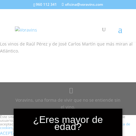
960 112 341
oficina@voravins.com
Camino del Norte
Bierzo Salamanca
Los vinos de Raúl Pérez y de José Carlos Martín que más miran al
Atlántico.
Voravins, una forma de vivir que no se entiende sin
el vino.
Este sitio web utiliza cookies para que usted tenga la mejor experiencia de
¿Eres mayor de
usuario. Si continúa navegando está dando su consentimiento para la
edad?
aceptación de las mencionadas cookies y la aceptación de nuestra
política de
cookies
, pinche el enlace para mayor información.
plugin cookies
ACEPTAR